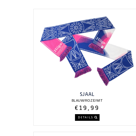
SJAAL
BLAUW/ROZE/WIT
€19,99
DETAILS